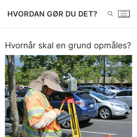
Spring
til
HVORDAN GØR DU DET?
indhold
Søg efter:
Hvornår skal en grund opmåles?