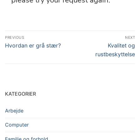
Indlægsnavigation
PREVIOUS
NEXT
Previous
Next
Hvordan er grå stær?
Kvalitet og
post:
post:
rustbeskyttelse
KATEGORIER
Arbejde
Computer
Familie og forhold