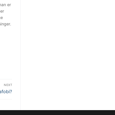
man er
ner
ge
inger.
NEXT
afobi?