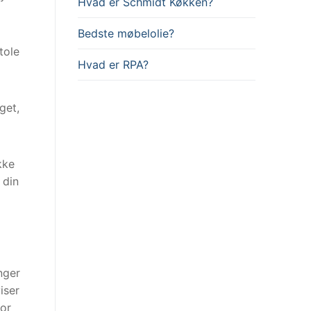
Hvad er Schmidt Køkken?
Bedste møbelolie?
tole
Hvad er RPA?
get,
kke
 din
nger
iser
for