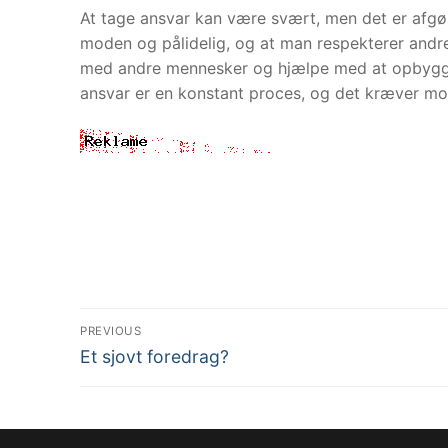
At tage ansvar kan være svært, men det er afgør
moden og pålidelig, og at man respekterer andre
med andre mennesker og hjælpe med at opbygg
ansvar er en konstant proces, og det kræver mod
Indlægsnavigation
PREVIOUS
Previous
Et sjovt foredrag?
post: