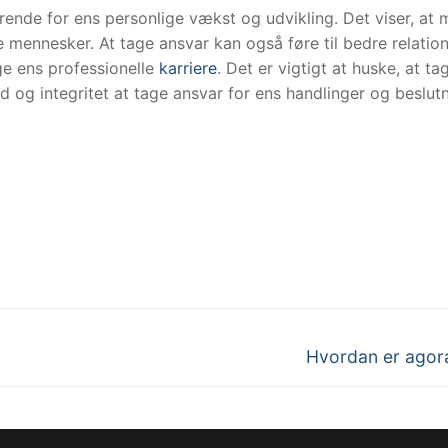
ende for ens personlige vækst og udvikling. Det viser, at 
 mennesker. At tage ansvar kan også føre til bedre relatio
e ens professionelle
karriere
. Det er vigtigt at huske, at ta
 og integritet at tage ansvar for ens handlinger og beslutn
Next
Hvordan er agor
post: