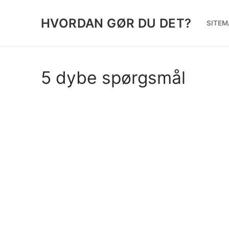
Spring
til
HVORDAN GØR DU DET?
SITEM
indhold
5 dybe spørgsmål