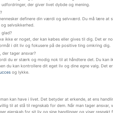
udfordringer, der giver livet dybde og mening.
t?
e mennesker definere din værdi og selvværd. Du må lære at s
e og selvsikkerhed.
 glad?
e ikke er noget, der kan købes eller gives til dig. Det er no
mål i dit liv og fokusere på de positive ting omkring dig.
, der tager ansvar?
ordi du er stærk og modig nok til at håndtere det. Du kan i
n du kan kontrollere dit eget liv og dine egne valg. Det er
ucces
og lykke.
, man kan have i livet. Det betyder at erkende, at ens handli
llig til at stå til regnskab for dem. Når man tager ansvar, v
r ejerskab for sit liv og sine handlinger og viser respekt 