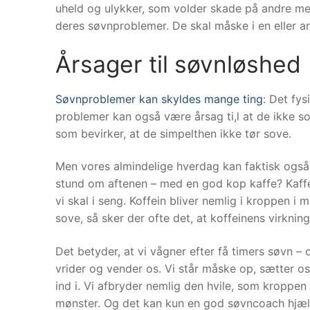
uheld og ulykker, som volder skade på andre men
deres søvnproblemer. De skal måske i en eller 
Årsager til søvnløshed
Søvnproblemer kan skyldes mange ting
: Det fy
problemer kan også være årsag ti,l at de ikke s
som bevirker, at de simpelthen ikke tør sove.
Men vores almindelige hverdag kan faktisk også
stund om aftenen – med en god kop kaffe? Kaffe –
vi skal i seng. Koffein bliver nemlig i kroppen i
sove, så sker der ofte det, at koffeinens virkninge
Det betyder, at vi vågner efter få timers søvn – 
vrider og vender os. Vi står måske op, sætter os 
ind i. Vi afbryder nemlig den hvile, som kroppen
mønster. Og det kan kun en god søvncoach hjæl