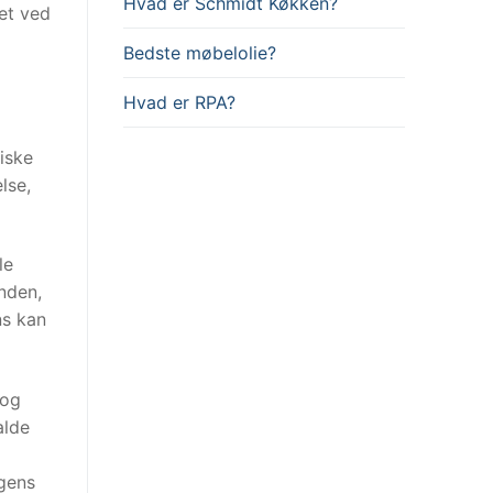
Hvad er Schmidt Køkken?
et ved
Bedste møbelolie?
Hvad er RPA?
iske
lse,
le
nden,
ns kan
 og
alde
gens