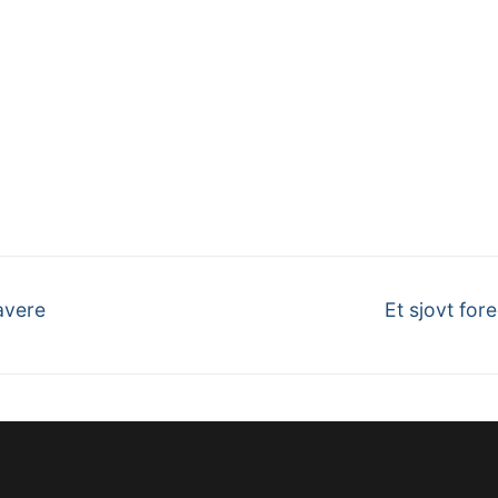
Next
avere
Et sjovt for
post: