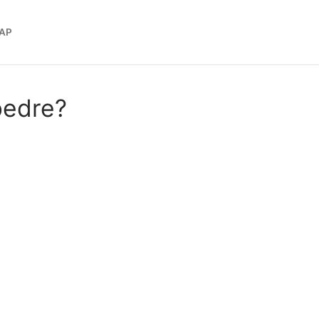
AP
bedre?