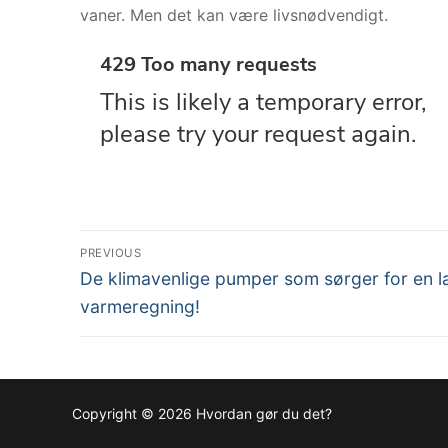
vaner. Men det kan være livsnødvendigt.
Indlægsnavigation
PREVIOUS
Previous
De klimavenlige pumper som sørger for en l
post:
varmeregning!
Copyright © 2026 Hvordan gør du det?