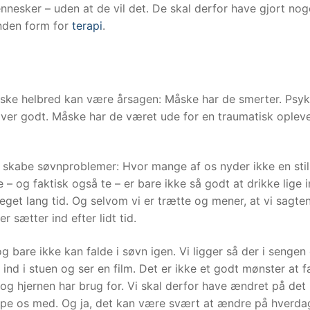
nesker – uden at de vil det. De skal derfor have gjort nog
anden form for
terapi
.
siske helbred kan være årsagen: Måske har de smerter. Psyk
over godt. Måske har de været ude for en traumatisk opleve
 skabe søvnproblemer: Hvor mange af os nyder ikke en stil
 og faktisk også te – er bare ikke så godt at drikke lige i
 meget lang tid. Og selvom vi er trætte og mener, at vi sagte
r sætter ind efter lidt tid.
og bare ikke kan falde i søvn igen. Vi ligger så der i sengen
ind i stuen og ser en film. Det er ikke et godt mønster at f
 og hjernen har brug for. Vi skal derfor have ændret på det
pe os med. Og ja, det kan være svært at ændre på hverda