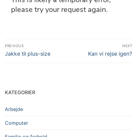
Indlægsnavigation
PREVIOUS
NEXT
Previous
Next
Jakke til plus-size
Kan vi rejse igen?
post:
post:
KATEGORIER
Arbejde
Computer
Familie og forhold