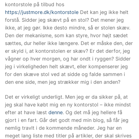
kontorstole på tilbud hos
https://justmore.dk/kontorstole
Det kan jeg ikke helt
forstå. Sidder jeg skævt på en stol? Det mener jeg
ikke, at jeg gør. Ikke desto mindre, så er stolen skæv.
Den der mekanisme, som kan styre, hvor højt sædet
sættes, dur heller ikke længere. Det er måske den, der
er skyld i, at kontorstolen er skæv? Er det derfor, jeg
vågner op hver morgen, og har ondt i ryggen? Sidder
jeg i virkeligheden helt skævt, eller kompenserer jeg
for den skæve stol ved at sidde og falde sammen i
den ene side, men jeg strækker mig i den anden?
Det er virkeligt underligt. Men jeg er da sikker på, at
jeg skal have købt mig en ny kontorstol – ikke mindst
efter at have læst
denne
. Og det må jeg hellere få
gjort i en fart. Går det godt med min blog, så får jeg
nemlig travlt i de kommende måneder. Jeg har en
meget lang liste med titler på artikler, der skal skrives