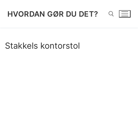
Spring
til
HVORDAN GØR DU DET?
indhold
Søg efter:
Stakkels kontorstol